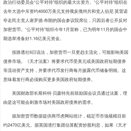
政治行动委员会“公平对待”组织的最大出资方。“公平对待”组织在
去年大选中斥资约4000万美元支持俄亥俄州共和党人伯尼·莫雷诺
夺走民主党人谢罗德·布朗的国会参议院席位，只因后者公开反对
加密货币。“公平对待”组织今年1月宣称，已为明年11月的国会中
期选举准备好1.16亿美元资金。
按路透社6日说法，加密货币一旦更趋主流化，可能影响美国
债券市场。《天才法案》将要求代币受美元或美国政府短期债券
等流动资产支持，并要求代币发行商每月披露代币储备明细。这
意味着发行商必须购买更多美国政府短期债券。
美国财政部长斯科特·贝森特先前鼓励国会议员通过法案，理
由是这可能会刺激市场对美国政府债券的需求。
据加密货币数据提供商币虎网站统计，稳定币市场规模目前
约2470亿美元。据英国渣打集团估算配资炒股利息，如果《天才