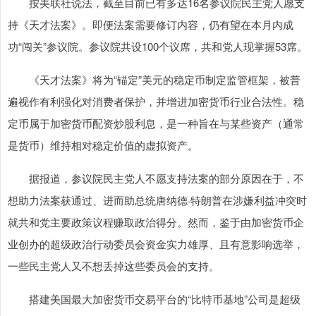
按美联社说法，截至目前已有多达16名参议院民主党人愿支
持《天才法案》。即便法案需要修订内容，仍有望在本月内成
功“闯关”参议院。参议院共设100个议席，共和党人现掌握53席。
《天才法案》将为“锚定”美元的稳定币制定监管框架，被普
遍视作有利强化对消费者保护，并增进加密货币行业合法性。稳
定币属于加密货币配资炒股利息，是一种旨在与某些资产（通常
是货币）维持相对稳定价值的虚拟资产。
据报道，参议院民主党人不愿支持法案的部分原因在于，不
想助力法案获通过、进而助总统唐纳德·特朗普在涉嫌利益冲突时
就共和党主要政策议程赚取政治得分。然而，鉴于由加密货币企
业创办的超级政治行动委员会资金实力雄厚、且有意影响选举，
一些民主党人又不想丢掉这些委员会的支持。
搭建美国最大加密货币交易平台的“比特币基地”公司是超级