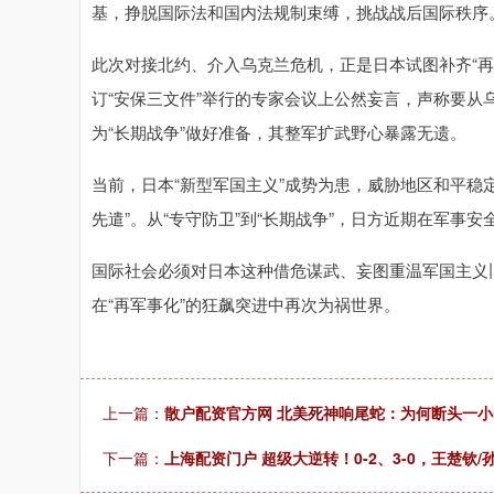
基，挣脱国际法和国内法规制束缚，挑战战后国际秩序
此次对接北约、介入乌克兰危机，正是日本试图补齐“
订“安保三文件”举行的专家会议上公然妄言，声称要从
为“长期战争”做好准备，其整军扩武野心暴露无遗。
当前，日本“新型军国主义”成势为患，威胁地区和平稳
先遣”。从“专守防卫”到“长期战争”，日方近期在军事
国际社会必须对日本这种借危谋武、妄图重温军国主义
在“再军事化”的狂飙突进中再次为祸世界。
上一篇：
散户配资官方网 北美死神响尾蛇：为何断头一小
下一篇：
上海配资门户 超级大逆转！0-2、3-0，王楚钦