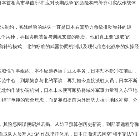
日本首相高市早苗所谓“应对长期战争”的危险构想补齐可实战作战体
平宪法制约，实战经验的缺失一直是日本右翼势力急欲推动弥补的短
个兵种，承担协调装备与训练支援的职责。他们真正要“汲取”的，
勤补给模式、北约标准的武器协同机制以及现代信息化战争的实操经
和区域性军事组织，本不应越界插手亚太事务，日本却不断冲在前面，
御示范中心，到频繁参与北约军演，再到如今直接派驻人员，日本不断
适配北约作战协调机制，日本未来便可顺势将域外军事力量引入东亚地
调，绝非单纯的安全焦虑，而是妄图提前为外部势力插手地区冲突、介
，其险恶图谋便昭然若揭。从防卫预算创历史新高，到部署远程导弹
自卫队人员塞入北约作战指挥体系，日本正渐进式掏空“和平宪法”根