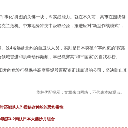
。
再军事化”拼图的关键一块，即实战能力。就在不久前，高市在围绕修
乌克兰危机、中东地缘冲突中汲取经验，推进应对“新型作战模式”，
定。这4名远赴北约的自卫队人员，实则是日本突破军事约束的“探路
安全领域冒进和挑衅动作频频，早已戳穿其“和平国家”的自我标榜。
旧梦的危险行径保持高度警惕股票配资正规靠谱的公司，坚决防止其
华林优配提示：文章来自网络，不代表本站观点。
时还能杀人? 揭秘这种蛇的恐怖毒性
/孙颖莎3-2淘汰日本大藤沙月组合