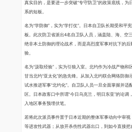
真实目的，是要进一步突破“专守防卫”的政策底线，为
系的短板。
名为“学防御”，实为“学打仗”。日本自卫队长期受和
板。此次防卫省派出4名自卫队人员，涵盖陆、海、空三
绝非本土防御的理论战术，而是高烈度军事对抗下的后
验。
名为“汲取经验”，实为引狼入室。北约作为冷战产物
甘当北约“亚太化”的急先锋。从加入北约联合网络防
试水推进军事“北约化”。自卫队人员一旦全面掌握并
区。日本政客口中所谓“今日乌克兰，明日东亚”的论
入地区事务预埋伏笔。
若将此次派员事件置于日本近期的整体军事动向中审视
等进攻性武器；从放开杀伤性武器出口，到如今直接把