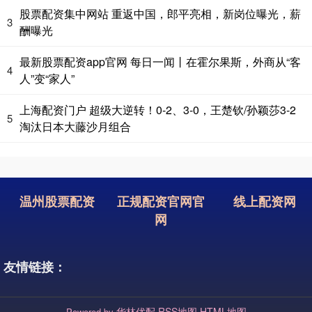
股票配资集中网站 重返中国，郎平亮相，新岗位曝光，薪
3
酬曝光
最新股票配资app官网 每日一闻丨在霍尔果斯，外商从“客
4
人”变“家人”
上海配资门户 超级大逆转！0-2、3-0，王楚钦/孙颖莎3-2
5
淘汰日本大藤沙月组合
温州股票配资
正规配资官网官
线上配资网
网
友情链接：
华林优配
RSS地图
HTML地图
Powered by