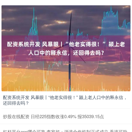
配资系统开发 风暴眼丨“他老实得很！” 颍上老人口中的释永信，
还回得去吗？
炒股在线配资 日经225指数收涨0.49% 报35039.15点
杠杆平台app哪个可靠 李家超：浙港合作机制正式成立 香港可助